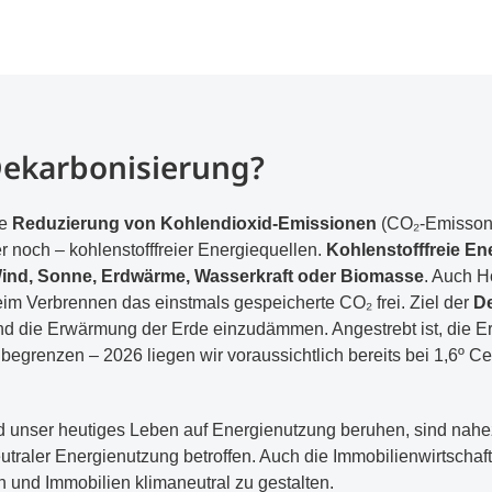
ekarbonisierung?
ie
Reduzierung von Kohlendioxid-Emissionen
(CO₂-Emissone
r noch – kohlenstofffreier Energiequellen.
Kohlenstofffreie En
Wind, Sonne, Erdwärme, Wasserkraft oder Biomasse
. Auch H
eim Verbrennen das einstmals gespeicherte CO₂ frei. Ziel der
D
d die Erwärmung der Erde einzudämmen. Angestrebt ist, die E
 begrenzen – 2026 liegen wir voraussichtlich bereits bei 1,6º C
d unser heutiges Leben auf Energienutzung beruhen, sind nahe
traler Energienutzung betroffen. Auch die Immobilienwirtschaft i
und Immobilien klimaneutral zu gestalten.