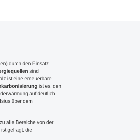
n) durch den Einsatz
ergiequellen
sind
olz ist eine erneuerbare
ekarbonisierung
ist es, den
rderwärmung auf deutlich
elsius über dem
zu alle Bereiche von der
st gefragt, die