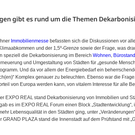
gen gibt es rund um die Themen Dekarbonis
chner
Immobilienmesse
befassten sich die Diskussionen vor all
limaabkommen und der 1,5º-Grenze sowie der Frage, was draus
an speziell die Dekarbonisierung im Bereich
Wohnen
,
Bürostand
 Erneuerung und Umgestaltung von Städten für „gesunde Mens
ogramm. Und da vor allem der Energiebedarf ein beherrschende
fach(en)“ Komplex genauer zu beleuchten. Ebenso war die Frage
teil von Europa werden kann, von vitalem Interesse für alle Bet
der EXPO REAL stand Dekarbonisierung von Immobilien und St
 gab es im EXPO REAL Forum einen Block „Stadtentwicklung“, 
mehr Lebensqualität in den Städten ging, unter „Veränderungen
 der GRAND PLAZA stand die Innenstadt auf dem Prüfstand mit „G