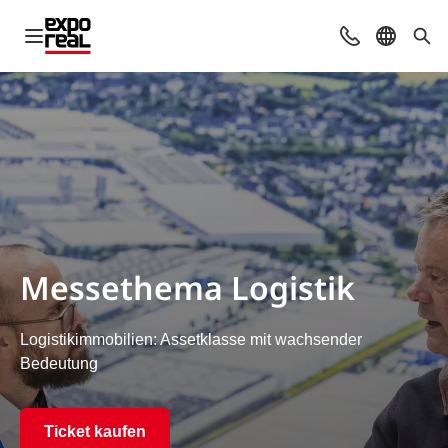
Navigation öffnen
Kontakt
Sprache 
Suc
Messethema Logistik
Logistikimmobilien: Assetklasse mit wachsender
Bedeutung
Ticket kaufen