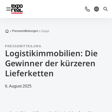
Navigation öffnen
Kontakt
Sprache 
Suc
Zur Startseite
Pressemitteilungen
Detail
PRESSEMITTEILUNG
Logistikimmobilien: Die
Gewinner der kürzeren
Lieferketten
6. August 2025