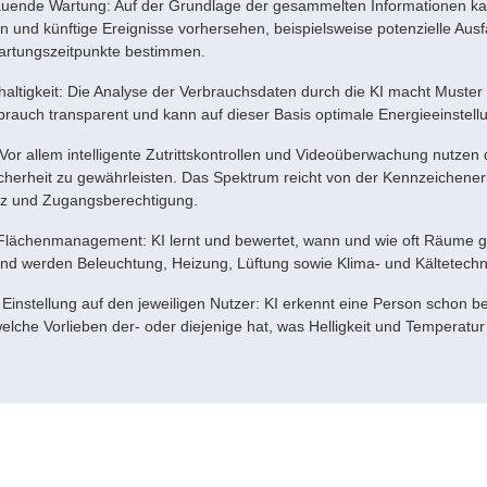
uende Wartung: Auf der Grundlage der gesammelten Informationen ka
ren und künftige Ereignisse vorhersehen, beispielsweise potenzielle Aus
artungszeitpunkte bestimmen.
altigkeit: Die Analyse der Verbrauchsdaten durch die KI macht Muster
brauch transparent und kann auf dieser Basis optimale Energieeinstell
 Vor allem intelligente Zutrittskontrollen und Videoüberwachung nutzen 
herheit zu gewährleisten. Das Spektrum reicht von der Kennzeichener
z und Zugangsberechtigung.
s Flächenmanagement: KI lernt und bewertet, wann und wie oft Räume 
nd werden Beleuchtung, Heizung, Lüftung sowie Klima- und Kältetechn
e Einstellung auf den jeweiligen Nutzer: KI erkennt eine Person schon b
welche Vorlieben der- oder diejenige hat, was Helligkeit und Temperatur b