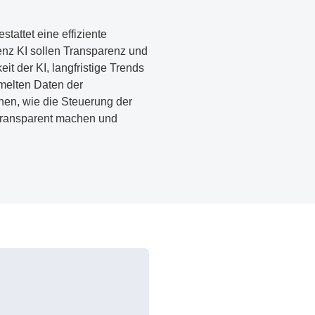
attet eine effiziente
genz KI sollen Transparenz und
it der KI, langfristige Trends
melten Daten der
en, wie die Steuerung der
transparent machen und