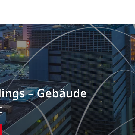
dings – Gebäude
t