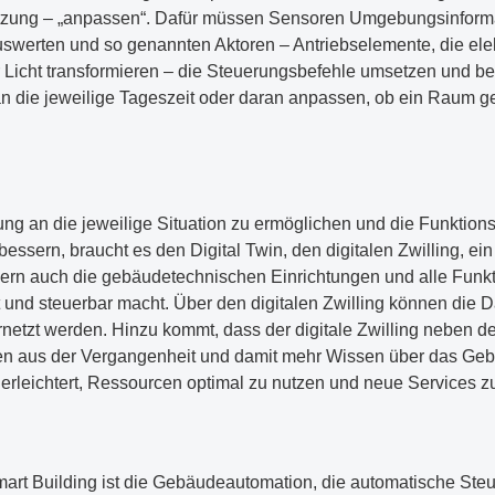
utzung – „anpassen“. Dafür müssen Sensoren Umgebungsinform
werten und so genannten Aktoren – Antriebselemente, die elek
cht transformieren – die Steuerungsbefehle umsetzen und bei
an die jeweilige Tageszeit oder daran anpassen, ob ein Raum g
g an die jeweilige Situation zu ermöglichen und die Funktion
essern, braucht es den Digital Twin, den digitalen Zwilling, ei
dern auch die gebäudetechnischen Einrichtungen und alle Funk
 und steuerbar macht. Über den digitalen Zwilling können die D
etzt werden. Hinzu kommt, dass der digitale Zwilling neben de
aten aus der Vergangenheit und damit mehr Wissen über das Ge
erleichtert, Ressourcen optimal zu nutzen und neue Services zu
mart Building ist die Gebäudeautomation, die automatische St