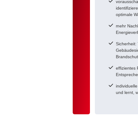
vorausscha
identifizie
optimale W
mehr Nachh
Energiever
Sicherheit:
Gebäudesic
Brandschut
effiziente
Entspreche
individuell
und lernt, 